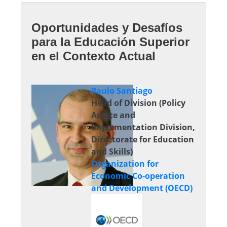
Oportunidades y Desafíos
para la Educación Superior
en el Contexto Actual
Paulo Santiago
Head of Division (Policy
Advice and
Implementation Division,
Directorate for Education
and Skills)
Organization for
Economic Co-operation
and Development (OECD)