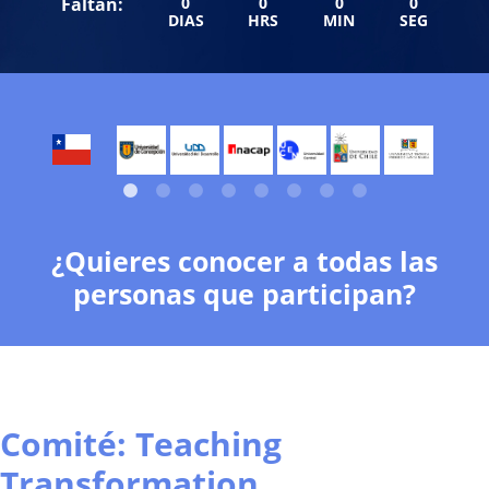
Faltan:
0
0
0
0
DIAS
HRS
MIN
SEG
¿Quieres conocer a todas las
personas que participan?
Comité: Teaching
Transformation