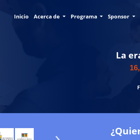
Inicio
Acerca de
Programa
Sponsor
La er
16,
F
¿Quier