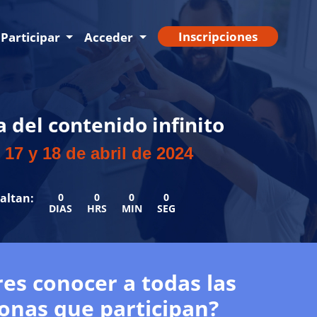
Inscripciones
Participar
Acceder
a del contenido infinito
 17 y 18 de abril de 2024
altan:
0
0
0
0
DIAS
HRS
MIN
SEG
es conocer a todas las
onas que participan?