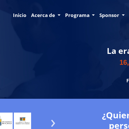
Inicio
Acerca de
Programa
Sponsor
La er
16,
F
¿Quier
pers