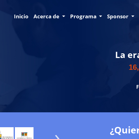
Inicio
Acerca de
Programa
Sponsor
La er
16,
F
¿Quier