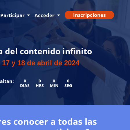
Inscripciones
Participar
Acceder
a del contenido infinito
 17 y 18 de abril de 2024
altan:
0
0
0
0
DIAS
HRS
MIN
SEG
es conocer a todas las